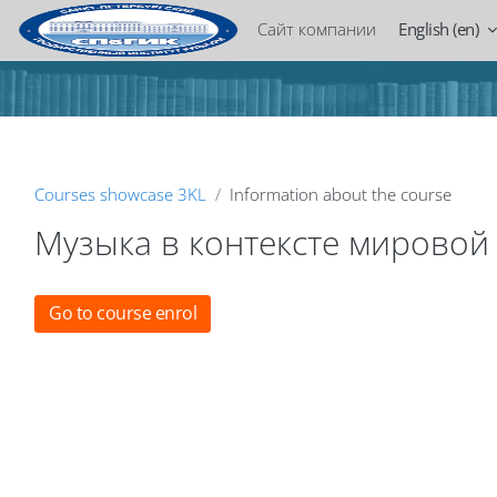
Skip to main content
Сайт компании
English ‎(en)‎
Blocks
Courses showcase 3KL
Information about the course
Музыка в контексте мировой
Blocks
Go to course enrol